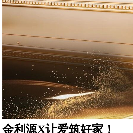
金利源
X让爱筑好家！