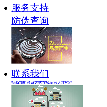
服务支持
防伪查询
联系我们
招商加盟
联系方式
在线留言
人才招聘