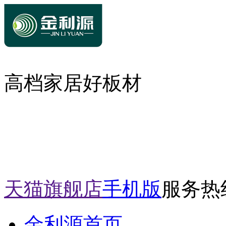
高档家居好板材
天猫旗舰店
手机版
服务热线：
金利源首页