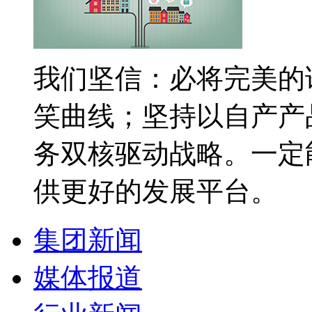
我们坚信：必将完美的
笑曲线；坚持以自产产
务双核驱动战略。一定
供更好的发展平台。
集团新闻
媒体报道