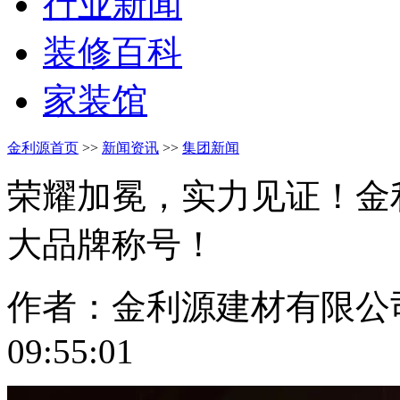
行业新闻
装修百科
家装馆
金利源首页
>>
新闻资讯
>>
集团新闻
荣耀加冕，实力见证！金利
大品牌称号！
作者：金利源建材有限公
09:55:01