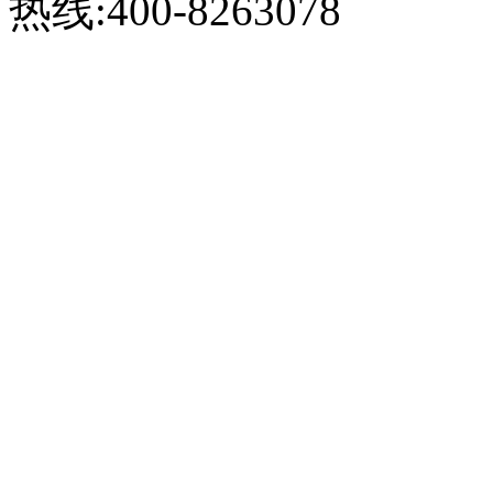
热线:400-8263078