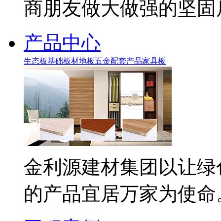
商朋友做大做强的坚固
产品中心
生态板
基础板材
地板
五金配套产品
家具板
金利源建材集团以让绿
的产品宜居万家为使命