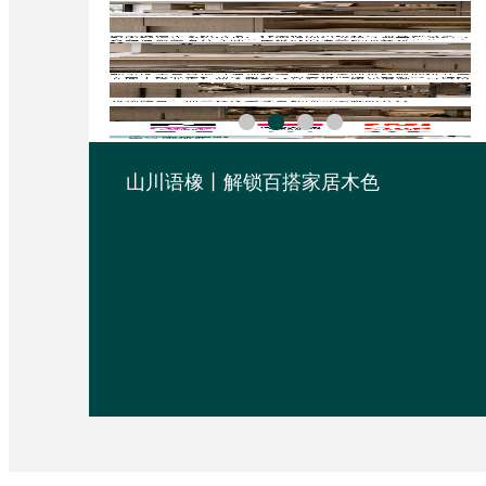
山川语橡丨解锁百搭家居木色