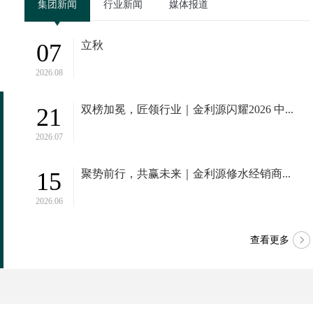
集团新闻
行业新闻
媒体报道
07
立秋
2026.08
21
双榜加冕，匠领行业｜金利源闪耀2026 中...
双榜加冕，匠领行业｜金利源闪耀2026
金利
中国板材产业峰会・金匠榜盛...
秩序
2026.07
15
聚势前行，共赢未来｜金利源修水经销商...
2026.06
查看更多