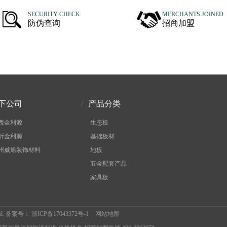
SECURITY CHECK
MERCHANTS JOINED
防伪查询
招商加盟
风网业
高尔夫慈善分会
奇特工具
环星建材
法仁法师
下公司
/
产品分类
西金利源
生态板
沂金利源
基础板材
州威旭装饰材料
地板
五金配套产品
家具板
ved. 备案号：
浙ICP备17043372号-1
网站地图